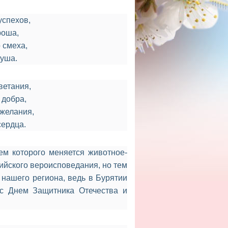
успехов,
роша,
 смеха,
душа.
ветания,
 добра,
желания,
сердца.
ем которого меняется животное-
дийского вероисповедания, но тем
нашего региона, ведь в Бурятии
 с Днем Защитника Отечества и