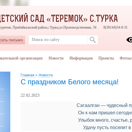
ЕТСКИЙ САД «ТЕРЕМОК» С.ТУРКА
урятия, Прибайкальский район,с.Турка,ул.Производственная, 34
8(30144)54-9-31
сать письмо
овательной организации
Новости
Информация
Проекты
Фотоа
Главная
»
Новости
С праздником Белого месяца!
22.02.2023
Сагаалган — чудесный п
Он к нам пришел сегодня
Улыбок много, счастье, 
Удачу пусть поселит в