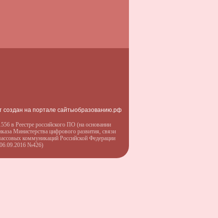
т создан на портале сайтыобразованию.рф
556 в Реестре российского ПО (на основании
иказа Министерства цифрового развития, связи
массовых коммуникаций Российской Федерации
 06.09.2016 №426)