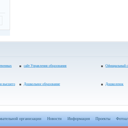
ственных
сайт Управления образования
Официальный с
 и высшего
Дошкольное образование
Дошколенок
овательной организации
Новости
Информация
Проекты
Фотоа