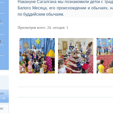
Накануне Сагалгана мы познакомили деток с тра
Белого Месяца, его происхождении и обычаях, н
по буддийским обычаям.
Ь
Просмотров всего:
24
, сегодня:
1
И
уст
вс