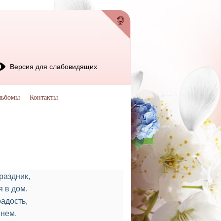
Версия для слабовидящих
льбомы
Контакты
раздник,
 в дом.
радость,
 нем.