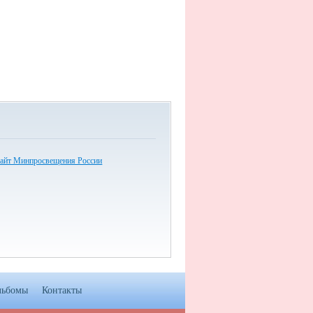
айт Минпросвещения России
льбомы
Контакты