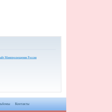
айт Минпросвещения России
льбомы
Контакты