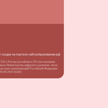
т создан на портале сайтыобразованию.рф
556 в Реестре российского ПО (на основании
иказа Министерства цифрового развития, связи
массовых коммуникаций Российской Федерации
 06.09.2016 №426)