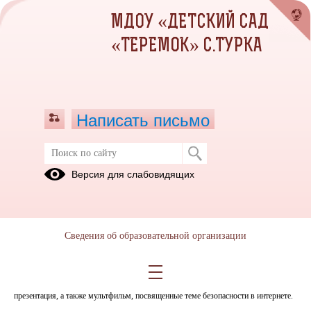
МДОУ «ДЕТСКИЙ САД
«ТЕРЕМОК» С.ТУРКА
Написать письмо
Безопасный интернет
Версия для слабовидящих
20.11.2018
В октябре 2018 г. в МДОУ "Туркинский детский сад "Теремок" в старшей и
подготовительной группах был проведен комплекс занятий по безопасному
Сведения об образовательной организации
использованию сети интернет. Входе занятий дети были ознакомлены с
устройством компьютера (его частями), понятием "интернет", а также с
основными правилами поведения в сети интернет. Детям были показаны
презентация, а также мультфильм, посвященные теме безопасности в интернете.