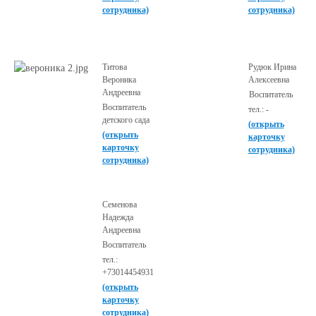
сотрудника)
сотрудника)
Титова
Рудюк Ирина
Вероника
Алексеевна
Андреевна
Воспитатель
Воспитатель
тел.: -
детского сада
(открыть
(открыть
карточку
карточку
сотрудника)
сотрудника)
Семенова
Надежда
Андреевна
Воспитатель
тел.:
+73014454931
(открыть
карточку
сотрудника)