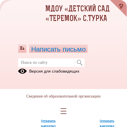
МДОУ «ДЕТСКИЙ САД
«ТЕРЕМОК» С.ТУРКА
Написать письмо
Версия для слабовидящих
Все образовательные программы
Воспитатели
Сведения об образовательной организации
Савельева
Козина
Светлана
Светлана
Дорофеевна
Сергеевна
Воспитатель
Воспитатель
(открыть
(открыть
карточку
карточку