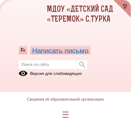
МДОУ «ДЕТСКИЙ САД
«ТЕРЕМОК» С.ТУРКА
Написать письмо
Проект по Летней оздоровительной
Версия для слабовидящих
работе
19.09.2019
Сведения об образовательной организации
ЛЕтом 2019г. в Туркинском ДС "Теремок" осуществлялся проект летней
оздоровительной работы. Воспитатели проводили с детьми различные виды
мероприятий: беседы, развлечения, оздоровительные мероприятия, а также
оформили территорию детского сада в соответствии с целями проекта.